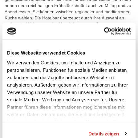
neben dem reichhaltigen Frühstücksbuffet auch zu Mittag und zu
Abend essen. Sie können zwischen regionaler und mediterraner
Küche wählen. Die Hotelbar überzeugt durch ihre Auswahl an
regionalen Weinen von der Mosel. An warmen Sommertagen
können Sie Ihre Speisen auch auf der Außenterrasse einnehmen.
Zimmerinformation
Das Hotel verfügt über 22 Einzelzimmer, 16 Doppelzimmer
Diese Webseite verwendet Cookies
Business, 7 Doppelzimmer Superior und 2 Dreibettzimmer sowie
Wir verwenden Cookies, um Inhalte und Anzeigen zu
2 Vierbettzimmer; alle sind ausgestattet mit kostenfreiem W-Lan
Internetzugang, Flachbildschirm mit Sat-TV, Direktwahltelefon,
personalisieren, Funktionen für soziale Medien anbieten
Schreibtisch, Ankleidespiegel, Badezimmer mit Dusche oder
zu können und die Zugriffe auf unsere Website zu
Badewanne, WC, Fön und Rasierapparat-Steckdose.
analysieren. Außerdem geben wir Informationen zu Ihrer
Die Superior Zimmer verfügen zusätzlich über eine Couch und
Verwendung unserer Website an unsere Partner für
eine Nespresso Kaffeemaschine.
soziale Medien, Werbung und Analysen weiter. Unsere
Partner führen diese Informationen möglicherweise mit
Tagungen
weiteren Daten zusammen, die Sie ihnen bereitgestellt
Das TOP Hotel Hohenstaufen Koblenz verfügt über 2
haben oder die sie im Rahmen Ihrer Nutzung der Dienste
Konferenzräume mit einer Gesamtfläche von 170 qm, für
gesammelt haben.
Veranstaltungen mit bis zu 50 Personen. Alle Räume sind
Details zeigen
ausgestattet mit modernster Tagungstechnik und kabellosem