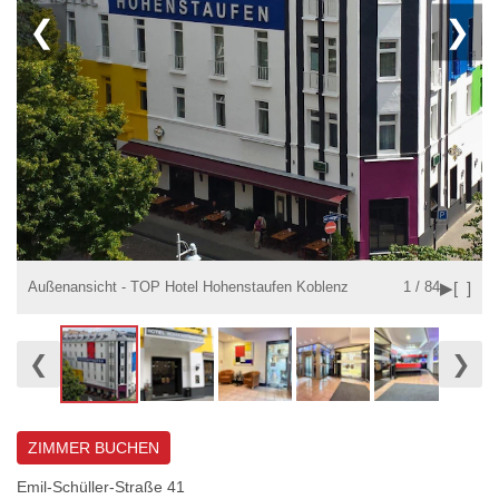
❮
❯
▶
[ ]
Außenansicht - TOP Hotel Hohenstaufen Koblenz
1 / 84
❮
❯
ZIMMER BUCHEN
Emil-Schüller-Straße 41