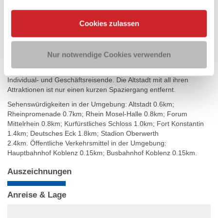
Internetzugang. Die Konferenzräume bieten natürliches
Tageslicht und können abgedunkelt werden.
Cookies zulassen
Lage
Das 3 Sterne Superior TOP Hotel Hohenstaufen liegt im Herzen
Nur notwendige Cookies verwenden
von Koblenz und ist nur 2 Gehminuten von Hauptbahnhof
Koblenz entfernt. Das Hotel ist ein perfekter Ausgangspunkt für
Individual- und Geschäftsreisende. Die Altstadt mit all ihren
Attraktionen ist nur einen kurzen Spaziergang entfernt.
Sehenswürdigkeiten in der Umgebung: Altstadt 0.6km;
Rheinpromenade 0.7km; Rhein Mosel-Halle 0.8km; Forum
Mittelrhein 0.8km; Kurfürstliches Schloss 1.0km; Fort Konstantin
1.4km; Deutsches Eck 1.8km; Stadion Oberwerth
2.4km. Öffentliche Verkehrsmittel in der Umgebung:
Hauptbahnhof Koblenz 0.15km; Busbahnhof Koblenz 0.15km.
Auszeichnungen
Anreise & Lage